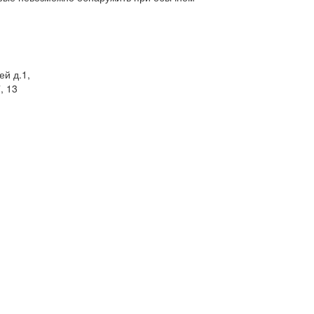
ей д.1,
, 13