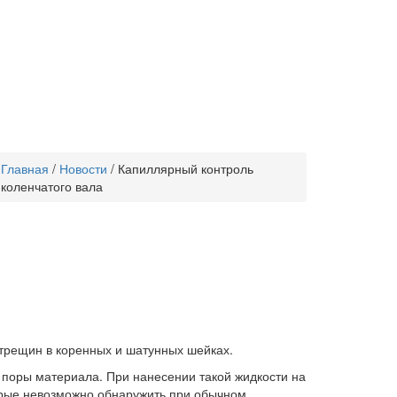
Главная
/
Новости
/
Капиллярный контроль
коленчатого вала
трещин в коренных и шатунных шейках.
 поры материала. При нанесении такой жидкости на
орые невозможно обнаружить при обычном