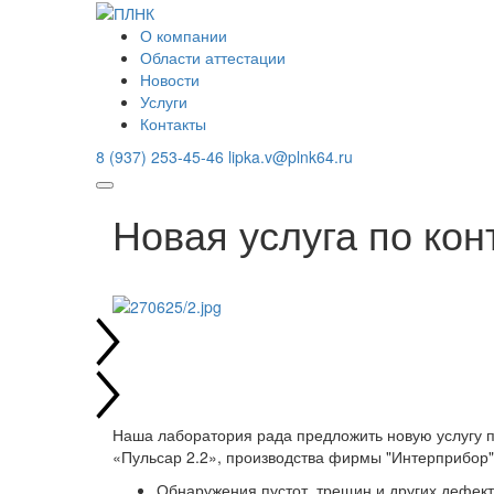
О компании
Области аттестации
Новости
Услуги
Контакты
8 (937) 253-45-46
lipka.v@plnk64.ru
Новая услуга по ко
Наша лаборатория рада предложить новую услугу 
«Пульсар 2.2», производства фирмы "Интерприбор"
Обнаружения пустот, трещин и других дефект