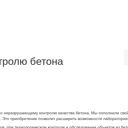
нтролю бетона
по неразрушающему контролю качества бетона. Мы пополнили сво
. Это приобретение позволит расширить возможности лаборатории
ов, при технологическом контроле и обследовании объектов из бе