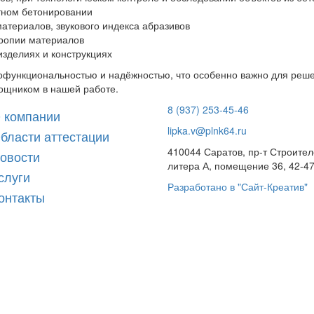
тном бетонировании
атериалов, звукового индекса абразивов
тропии материалов
изделиях и конструкциях
гофункциональностью и надёжностью, что особенно важно для реш
ощником в нашей работе.
8 (937) 253-45-46
 компании
lipka.v@plnk64.ru
бласти аттестации
410044 Саратов, пр-т Строител
овости
литера А, помещение 36, 42-47
слуги
Разработано в "Сайт-Креатив"
онтакты