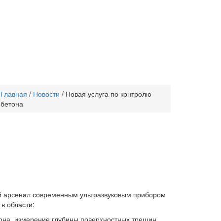
Главная
/
Новости
/
Новая услуга по контролю
бетона
й арсенал современным ультразвуковым прибором
 в области:
тона, измерение глубины поверхностных трещин