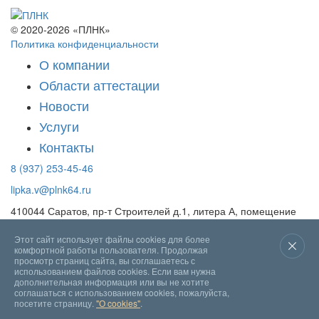
© 2020-2026 «ПЛНК»
Политика конфиденциальности
О компании
Области аттестации
Новости
Услуги
Контакты
8 (937) 253-45-46
lipka.v@plnk64.ru
410044 Саратов, пр-т Строителей д.1, литера А, помещение
36, 42-47, 13
Этот сайт использует файлы cookies для более
Разработано в "Сайт-Креатив"
комфортной работы пользователя. Продолжая
просмотр страниц сайта, вы соглашаетесь с
использованием файлов cookies. Если вам нужна
дополнительная информация или вы не хотите
соглашаться с использованием cookies, пожалуйста,
посетите страницу.
"О cookies"
.