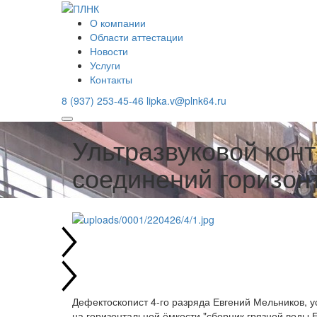
О компании
Области аттестации
Новости
Услуги
Контакты
8 (937) 253-45-46
lipka.v@plnk64.ru
Ультразвуковой кон
соединений горизон
Дефектоскопист 4-го разряда Евгений Мельников, 
на горизонтальной ёмкости "сборник грязной воды Е8