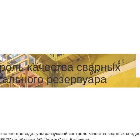
троль качества сварных
тального резервуара
успешно проводит ультразвуковой контроль качества сварных соед
5/2" на объекте АО "Апатит" в г. Балаково.