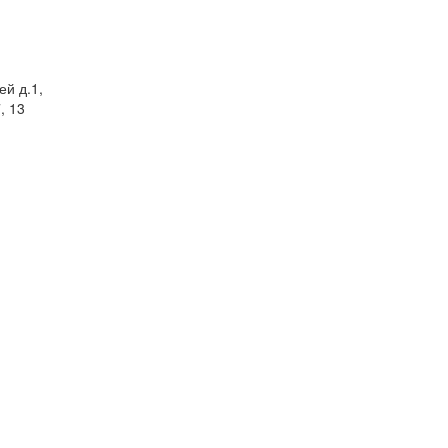
ей д.1,
, 13