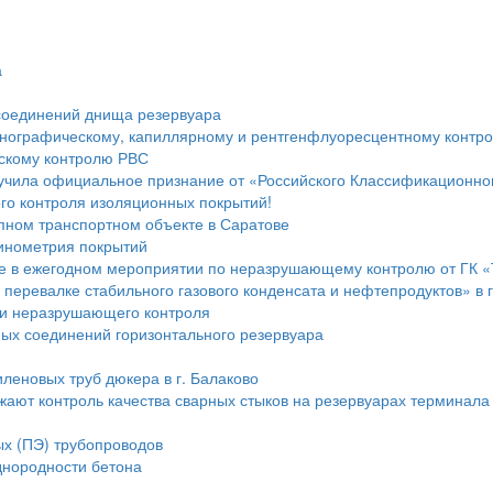
а
 соединений днища резервуара
енографическому, капиллярному и рентгенфлуоресцентному контр
скому контролю РВС
учила официальное признание от «Российского Классификационно
ого контроля изоляционных покрытий!
пном транспортном объекте в Саратове
инометрия покрытий
е в ежегодном мероприятии по неразрушающему контролю от ГК 
перевалке стабильного газового конденсата и нефтепродуктов» в 
ии неразрушающего контроля
ных соединений горизонтального резервуара
иленовых труб дюкера в г. Балаково
т контроль качества сварных стыков на резервуарах терминала 
ых (ПЭ) трубопроводов
днородности бетона