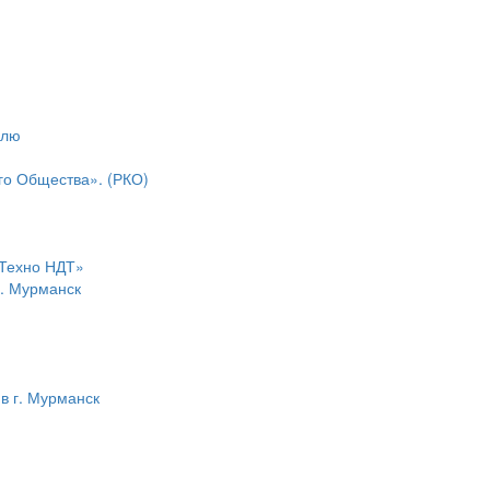
олю
го Общества». (РКО)
«Техно НДТ»
г. Мурманск
в г. Мурманск