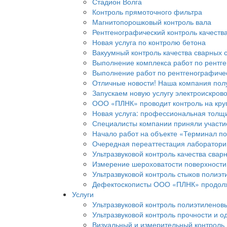
Стадион Волга
Контроль прямоточного фильтра
Магнитопорошковый контроль вала
Рентгенографический контроль качеств
Новая услуга по контролю бетона
Вакуумный контроль качества сварных
Выполнение комплекса работ по рентг
Выполнение работ по рентгенографиче
Отличные новости! Наша компания пол
Запускаем новую услугу электроискров
ООО «ПЛНК» проводит контроль на кру
Новая услуга: профессиональная толщ
Специалисты компании приняли участи
Начало работ на объекте «Терминал по 
Очередная переаттестация лаборатор
Ультразвуковой контроль качества свар
Измерение шероховатости поверхности
Ультразвуковой контроль стыков полиэт
Дефектоскописты ООО «ПЛНК» продолжаю
Услуги
Ультразвуковой контроль полиэтиленов
Ультразвуковой контроль прочности и о
Визуальный и измерительный контроль