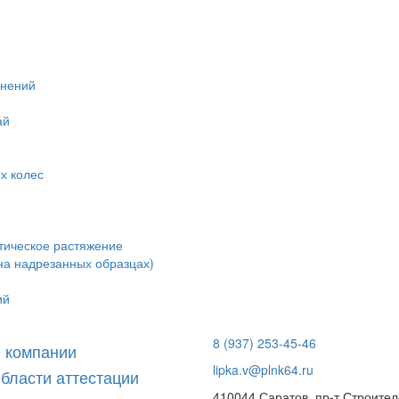
инений
ай
х колес
тическое растяжение
на надрезанных образцах)
ий
8 (937) 253-45-46
 компании
lipka.v@plnk64.ru
бласти аттестации
410044 Саратов, пр-т Строител