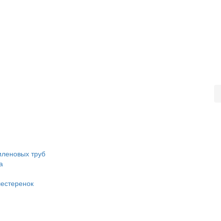
иленовых труб
а
шестеренок